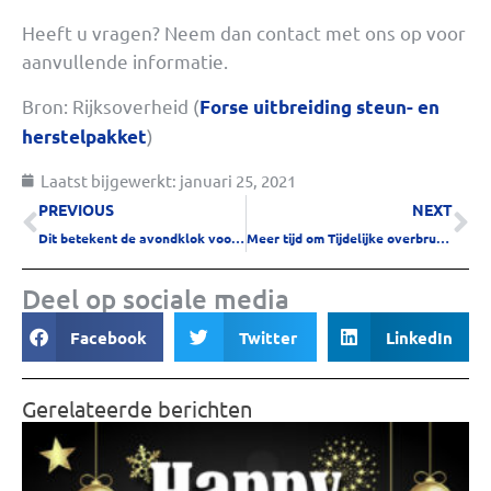
Heeft u vragen? Neem dan contact met ons op voor
aanvullende informatie.
Bron: Rijksoverheid (
Forse uitbreiding steun- en
)
herstelpakket
Laatst bijgewerkt:
januari 25, 2021
PREVIOUS
NEXT
Dit betekent de avondklok voor ondernemers
Meer tijd om Tijdelijke overbruggingsregeling zelfstandig ondernemers (TOZO) aan te vragen
Deel op sociale media
Facebook
Twitter
LinkedIn
Gerelateerde berichten