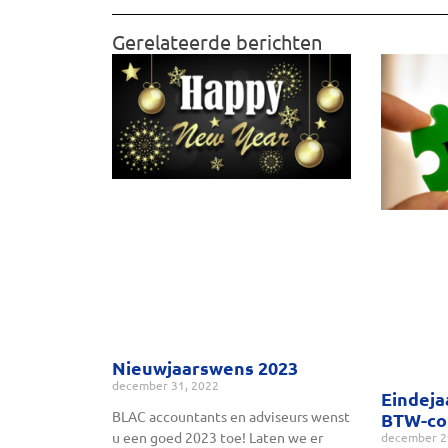
Gerelateerde berichten
Nieuwjaarswens 2023
december 31, 2022
Eindeja
BLAC accountants en adviseurs wenst
BTW-cor
u een goed 2023 toe! Laten we er
december 2