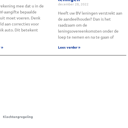
december 28, 2022
rekening mee dat u in de
TW-aangifte bepaalde
Heeft uw BV leningen verstrekt aan
 uit moet voeren. Denk
de aandeelhouder? Dan is het
ld aan correcties voor
raadzaam om de
ik auto. Dit betekent
leningsovereenkomsten onder de
loep te nemen en na te gaan of
 »
Lees verder »
Klachtengregeling