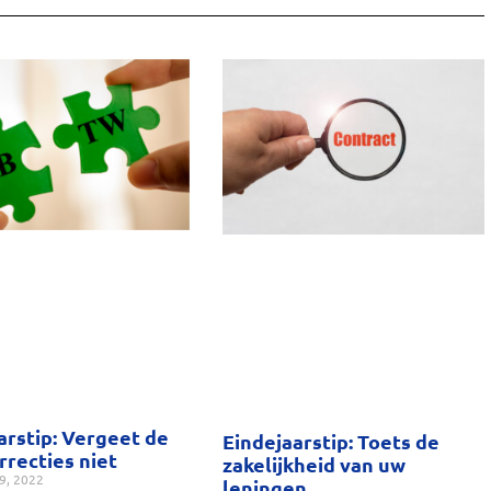
arstip: Vergeet de
Eindejaarstip: Toets de
recties niet
zakelijkheid van uw
9, 2022
leningen