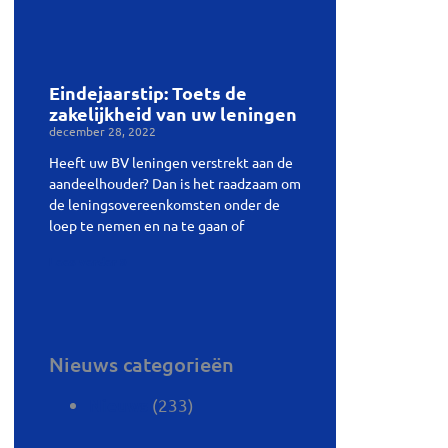
Eindejaarstip: Toets de
zakelijkheid van uw leningen
december 28, 2022
Heeft uw BV leningen verstrekt aan de
aandeelhouder? Dan is het raadzaam om
de leningsovereenkomsten onder de
loep te nemen en na te gaan of
Lees verder »
Nieuws categorieën
(233)
Nieuws