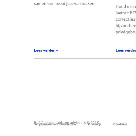
samen een mooi jaar van maken.
Houd u er 
laatste B
correcties
bijvoorbee
privégebru
Lees verder »
Lees verder
BLAC accountants en adviseurs © 2025
Algemene voorwaarden
Privacy
Cookies