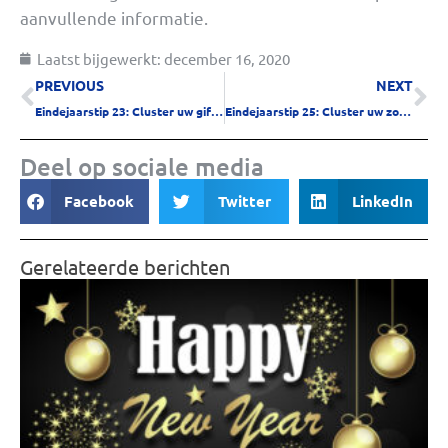
aanvullende informatie.
Laatst bijgewerkt:
december 16, 2020
PREVIOUS
NEXT
Eindejaarstip 23: Cluster uw giften
Eindejaarstip 25: Cluster uw zorgkosten
Deel op sociale media
Facebook
Twitter
LinkedIn
Gerelateerde berichten