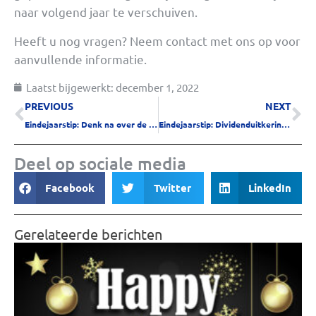
naar volgend jaar te verschuiven.
Heeft u nog vragen? Neem contact met ons op voor
aanvullende informatie.
Laatst bijgewerkt:
december 1, 2022
PREVIOUS
NEXT
Eindejaarstip: Denk na over de afwikkeling van de fiscale oudedagsreserve (FOR)
Eindejaarstip: Dividenduitkering aantrekkelijk of niet
Deel op sociale media
Facebook
Twitter
LinkedIn
Gerelateerde berichten