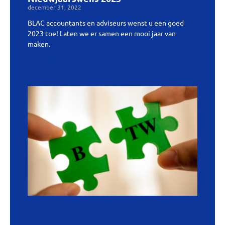
december 31, 2022
BLAC accountants en adviseurs wenst u een goed
2023 toe! Laten we er samen een mooi jaar van
maken.
Lees verder »