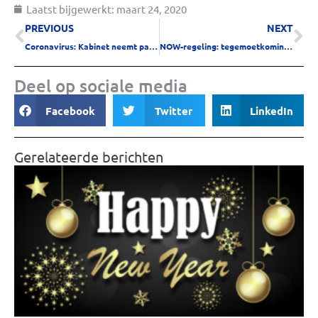
Laatst bijgewerkt:
maart 24, 2020
PREVIOUS
NEXT
Coronavirus: Kabinet neemt pakket nieuwe economische maatregelen
NOW-regeling: tegemoetkoming in loonkosten (aanvraag vanaf 6 april)
Deel op sociale media
Facebook
Twitter
LinkedIn
Gerelateerde berichten