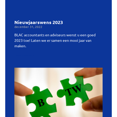
Nieuwjaarswens 2023
december 31, 2022
BLAC accountants en adviseurs wenst u een goed
2023 toe! Laten we er samen een mooi jaar van
maken.
Lees verder »