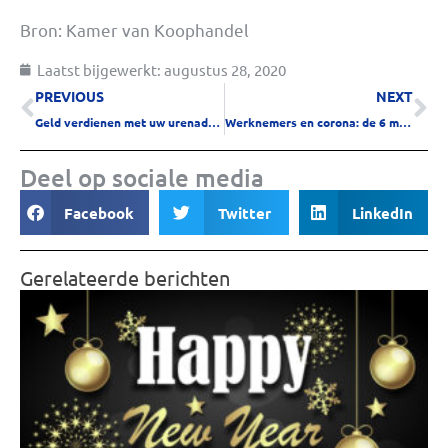
Bron: Kamer van Koophandel
Laatst bijgewerkt:
augustus 28, 2020
PREVIOUS
NEXT
Geld verdienen met uw urenadministratie
Werknemers en corona: de 6 meest gestelde arbeidsrechtelijke vragen (én antwoorden)
Deel op sociale media
Facebook
Twitter
LinkedIn
Gerelateerde berichten