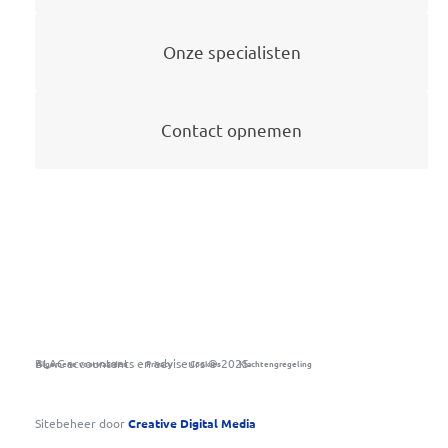
Onze specialisten
Contact opnemen
BLAC accountants en adviseurs © 2025
Algemene voorwaarden
Privacy
Cookies
Klachtengregeling
Sitebeheer door
Creative
Digital Media