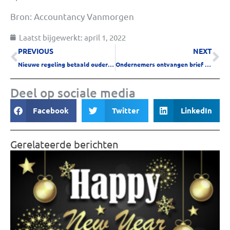
Bron: Accountancy Vanmorgen
Laatst bijgewerkt:
april 1, 2022
PREVIOUS
NEXT
Nieuwe regeling betaald ouderschapsverlof
Ondernemers ontvangen brief van de Belastingdienst met overzicht coronaschulden
Deel op sociale media
Facebook
Twitter
LinkedIn
Gerelateerde berichten